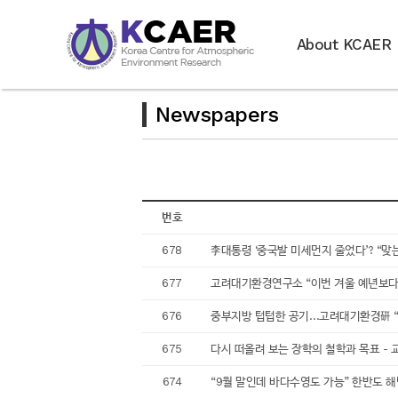
About KCAER
Newspapers
번호
678
李대통령 ‘중국발 미세먼지 줄었다’? “맞는
677
고려대기환경연구소 “이번 겨울 예년보다 3~4도
676
중부지방 텁텁한 공기…고려대기환경硏 “옅은 황
675
다시 떠올려 보는 장학의 철학과 목표 - 교수신
674
“9월 말인데 바다수영도 가능” 한반도 해면 온