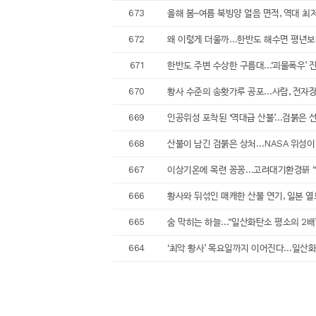
673
올해 봄~여름 북빙양 얼음 면적, 역대 최저치였
672
왜 이렇게 더울까…한반도 해수면 평년보다 4~
671
한반도 주변 수상한 구름대…‘괴물폭우’ 진짜 
670
황사 수준의 송홧가루 공포…사람, 전자장비 모
669
인공위성 포착된 ‘역대급 산불’…검붉은 선명한
668
산불이 남긴 검붉은 상처…NASA 위성이 본 경
667
이상기온에 목련 꽁꽁…고려대기환경硏 “봄꽃 질
666
황사와 뒤섞인 매캐한 산불 연기, 일본 열도로 ‘
665
숨 막히는 하늘…“일산화탄소 평소의 2배” - 
664
‘최악 황사’ 목요일까지 이어진다…일산화탄소,