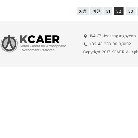
처음
이전
31
32
33
164-37, Jeosangunghyeon-g
+82-43-233-0010,0002
Copyright 2017 KCAER. All rig