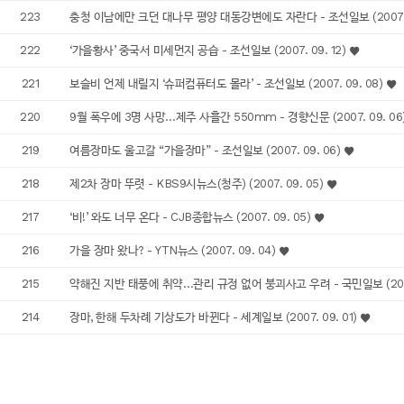
223
충청 이남에만 크던 대나무 평양 대동강변에도 자란다 - 조선일보 (2007. 0
222
‘가을황사’ 중국서 미세먼지 공습 - 조선일보 (2007. 09. 12)
221
보슬비 언제 내릴지 ‘슈퍼컴퓨터도 몰라’ - 조선일보 (2007. 09. 08)
220
9월 폭우에 3명 사망…제주 사흘간 550mm - 경향신문 (2007. 09. 06
219
여름장마도 울고갈 “가을장마” - 조선일보 (2007. 09. 06)
218
제2차 장마 뚜렷 - KBS9시뉴스(청주) (2007. 09. 05)
217
‘비!’ 와도 너무 온다 - CJB종합뉴스 (2007. 09. 05)
216
가을 장마 왔나? - YTN뉴스 (2007. 09. 04)
215
약해진 지반 태풍에 취약…관리 규정 없어 붕괴사고 우려 - 국민일보 (2007.
214
장마, 한해 두차례 기상도가 바뀐다 - 세계일보 (2007. 09. 01)