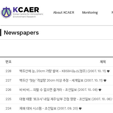
About KCAER
Monitoring
Newspapers
번호
제목
228
백두산에 눈, 20cm 가량 쌓여 - KBS9시뉴스(청주) (2007. 10. 11)
227
백두산 ‘첫눈’ 적설량 20cm 이상 추정 - 세계일보 (2007. 10. 11)
226
비·비·비… 피할 수 없으면 즐겨라 - 조선일보 (2007. 10. 08)
225
대형 태풍 ‘로크사’ 내일 제주·남부 간접 영향 - 조선일보 (2007. 10. 06)
224
재해 대처 시스템 - 조선일보 (2007. 09. 20)