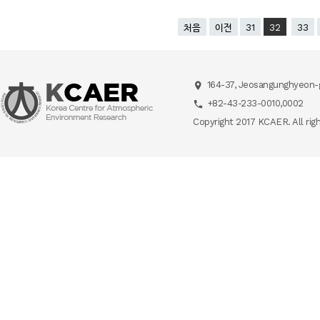
처음
이전
31
32
33
164-37, Jeosangunghyeon-g
+82-43-233-0010,0002
Copyright 2017 KCAER. All rig