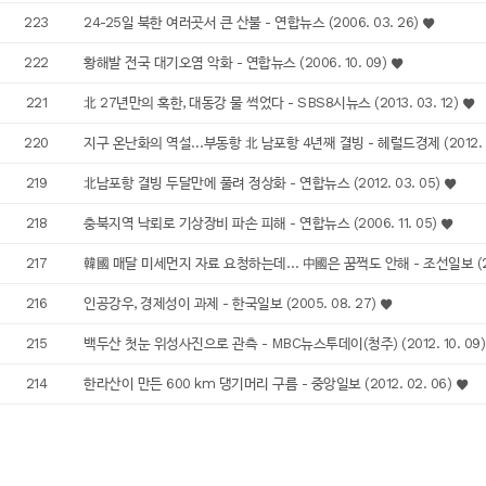
223
24-25일 북한 여러곳서 큰 산불 - 연합뉴스 (2006. 03. 26)
222
황해발 전국 대기오염 악화 - 연합뉴스 (2006. 10. 09)
221
北 27년만의 혹한, 대동강 물 썩었다 - SBS8시뉴스 (2013. 03. 12)
220
지구 온난화의 역설…부동항 北 남포항 4년째 결빙 - 헤럴드경제 (2012. 0
219
北남포항 결빙 두달만에 풀려 정상화 - 연합뉴스 (2012. 03. 05)
218
충북지역 낙뢰로 기상장비 파손 피해 - 연합뉴스 (2006. 11. 05)
217
韓國 매달 미세먼지 자료 요청하는데… 中國은 꿈쩍도 안해 - 조선일보 (2013
216
인공강우, 경제성이 과제 - 한국일보 (2005. 08. 27)
215
백두산 첫눈 위성사진으로 관측 - MBC뉴스투데이(청주) (2012. 10. 09
214
한라산이 만든 600 km 댕기머리 구름 - 중앙일보 (2012. 02. 06)