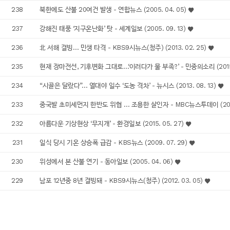
238
북한에도 산불 20여건 발생 - 연합뉴스 (2005. 04. 05)
237
강해진 태풍 ‘지구온난화’ 탓 - 세계일보 (2005. 09. 13)
236
北 서해 결빙… 민생 타격 - KBS9시뉴스(청주) (2013. 02. 25)
235
현재 장마전선, 기후변화 그대로…‘이러다가 물 부족?’ - 민중의소리 (2015. 
234
“시골은 달랐다”… 열대야 일수 ‘도농 격차’ - 뉴시스 (2013. 08. 13)
233
중국발 초미세먼지 한반도 위협 … 조용한 살인자 - MBC뉴스투데이 (2012.
232
아름다운 기상현상 ‘무지개’ - 환경일보 (2015. 05. 27)
231
일식 당시 기온 상승폭 급감 - KBS뉴스 (2009. 07. 29)
230
위성에서 본 산불 연기 - 동아일보 (2005. 04. 06)
229
남포 12년중 8년 결빙돼 - KBS9시뉴스(청주) (2012. 03. 05)