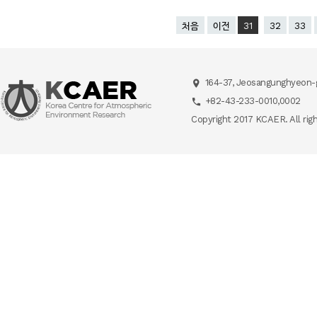
처음
이전
31
32
33
164-37, Jeosangunghyeon-g
+82-43-233-0010,0002
Copyright 2017 KCAER. All rig