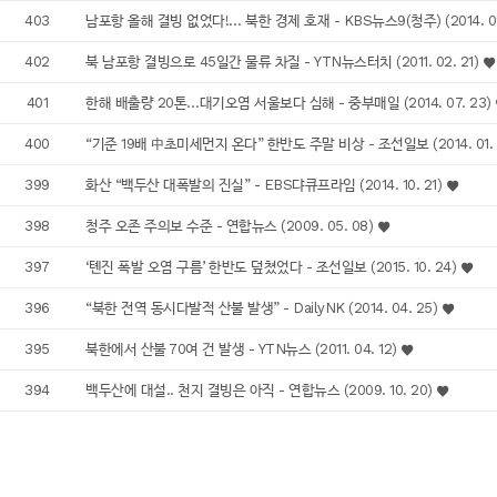
403
남포항 올해 결빙 없었다!… 북한 경제 호재 - KBS뉴스9(청주) (2014. 02
402
북 남포항 결빙으로 45일간 물류 차질 - YTN뉴스터치 (2011. 02. 21)
401
한해 배출량 20톤…대기오염 서울보다 심해 - 중부매일 (2014. 07. 23)
400
“기준 19배 中초미세먼지 온다” 한반도 주말 비상 - 조선일보 (2014. 01. 
399
화산 “백두산 대폭발의 진실” - EBS댜큐프라임 (2014. 10. 21)
398
청주 오존 주의보 수준 - 연합뉴스 (2009. 05. 08)
397
‘톈진 폭발 오염 구름’ 한반도 덮쳤었다 - 조선일보 (2015. 10. 24)
396
“북한 전역 동시다발적 산불 발생” - DailyNK (2014. 04. 25)
395
북한에서 산불 70여 건 발생 - YTN뉴스 (2011. 04. 12)
394
백두산에 대설.. 천지 결빙은 아직 - 연합뉴스 (2009. 10. 20)