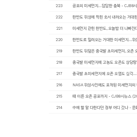
223
공포의 미세먼지…답답한 충북 - CJB8시뉴스 
222
한반도 위성에 찍힌 北서 내려오는 거대한 물체
221
미세먼지 갇힌 한반도, 오늘밤 더 나빠진다 - 
220
한반도로 밀려오는 거대한 미세먼지…위성사진 
219
한반도 뒤덮은 중국발 초미세먼지, 오존 오염도
218
중국발 미세먼지에 고농도 오존도 상당량 포함 
217
중국발 초미세먼지에 오존 오염도 심각…인체에
216
NASA 위성사진에도 포착된 미세먼지의 한반도 
215
때 이른 오존 공포까지 - CJB8시뉴스 (201
214
中에 할 말 다한다던 정부 어디 갔나 - 문화일보