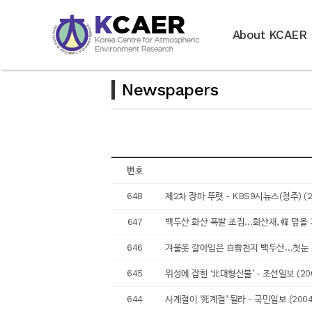
About KCAER
Newspapers
번호
648
제2차 장마 뚜렷 - KBS9시뉴스(청주) (200
647
백두산 화산 폭발 조짐…화산재, 韓 덮을 가능
646
겨울옷 갈아입은 白雪천지 백두산…첫눈 위성에 
645
위성에 잡힌 ‘北대형산불’ - 조선일보 (2004
644
사계절이 ‘死계절’ 될라 - 국민일보 (2004.