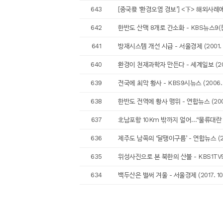
643
[중국發 ‘환경오염 경보’] <下> 해외사례에서
642
한반도 산맥 8개로 간소화 - KBS뉴스9(청주)
641
방재시스템 개선 시급 - 서울경제 (2001. 0
640
환경이 천재과학자 만든다 - 세계일보 (2004
639
전국에 최악 황사 - KBS9시뉴스 (2006. 
638
한반도 전역에 황사 맹위 - 연합뉴스 (2001.
637
北남포항 10Km 밖까지 얼어…“물류대란 불가피
636
제주도 남쪽의 ‘달팽이구름’ - 연합뉴스 (200
635
위성사진으로 본 북한의 산불 - KBS1TV9시
634
백두산은 벌써 겨울 - 서울경제 (2017. 10.