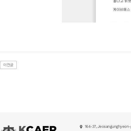
이전글
164-37, Jeosangunghyeon-g