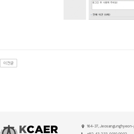
이전글
164-37, Jeosangunghyeon-g
+82-43-233-0010,0002