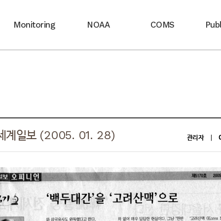
Monitoring
NOAA
COMS
Publ
보 (2005. 01. 28)
관리자
|