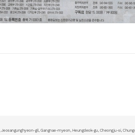
, Jeosangunghyeon-gil, Gangnae-myeon, Heungdeok-gu, Cheongju-si, Chungc