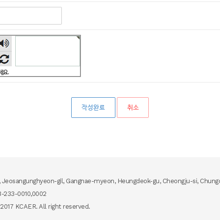
숫자
음성
듣기
세요.
취소
, Jeosangunghyeon-gil, Gangnae-myeon, Heungdeok-gu, Cheongju-si, Chungc
-233-0010,0002
2017 KCAER. All right reserved.